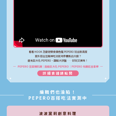
看看 HOOK 怎麼把零食變色龍 PEPERO 玩出新高度
意外搭出豆腐神吃法就地參賽黑白大廚？
還有巨大化 PEPERO、甜點大拼盤……好玩又美味！
PEPERO 豆腐煉乳碗｜超級巨大化 PEPERO｜PEPERO 布朗尼吉拿棒
詳細食譜請點閱
編輯們也淪陷！
PEPERO百搭吃法實測中
波波黛莉創意料理