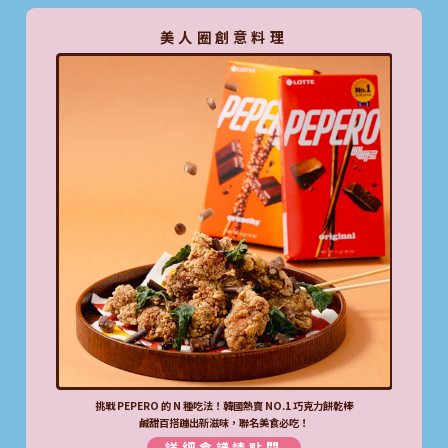
美人圈創意料理
挑戰 PEPERO 的 N 種吃法！韓國熱賣 NO.1 巧克力餅乾棒
鹹甜百搭蹦出新滋味，聯名美食必吃！
詳細食譜請點閱