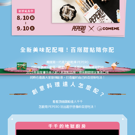
全新美味配配囉！百搭甜點隨你配
韓國第一巧克力餅乾棒 PEPERO
搭配冰淇淋、蛋塔、雞蛋糕……不管什麼甜點都超對味
2025年首度攜手兩大超人氣甜點品牌，帶來期間限定驚喜口味
同時也邀請大家發揮創意，打造屬於自己的百搭新吃法！
看看頂級甜點達人千千
怎麼用 PEPERO 玩出超乎想像的百搭吃法！
千千的地獄廚房